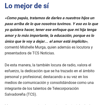
u
Lo mejor de sí
t
e
,
9
«Como papás, tratamos de darles a nuestros hijos un
s
e
paso arriba de lo que nosotros tuvimos. Y eso es lo que
c
yo quisiera hacer, tener ese enfoque que mi hija tenga
o
n
amor y lo más importante, la educación, porque es lo
d
único que le voy a dejar… el amor está implícito»
,
s
comentó Mishelle Murga, quien además es locutora y
presentadora de TCS Noticias.
De esta manera, la también locura de radio, valora el
esfuerzo, la dedicación que se ha trazado en el ámbito
personal y profesional, destacando a su vez en los
medios de comunicación y consolidándose como una
integrante de los talentos de Telecorporación
Salvadoreña (TCS).