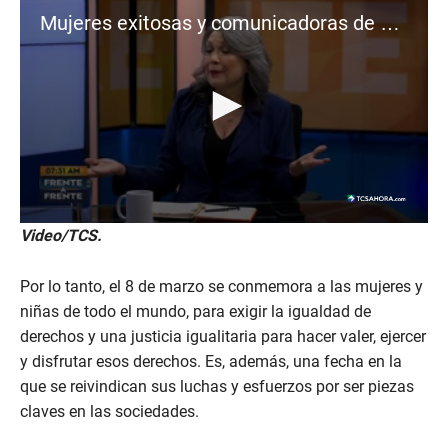
Mujeres exitosas y comunicadoras de primer nivel en El Salvador
0
Video/TCS.
s
e
c
Por lo tanto, el 8 de marzo se conmemora a las mujeres y
o
n
niñas de todo el mundo, para exigir la igualdad de
d
derechos y una justicia igualitaria para hacer valer, ejercer
s
o
y disfrutar esos derechos. Es, además, una fecha en la
f
que se reivindican sus luchas y esfuerzos por ser piezas
1
m
claves en las sociedades.
i
n