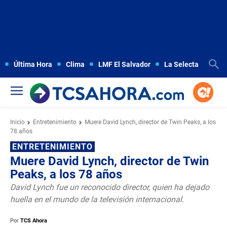
Última Hora
Clima
LMF El Salvador
La Selecta
Copa
Inicio
Entretenimiento
Muere David Lynch, director de Twin Peaks, a los
78 años
ENTRETENIMIENTO
Muere David Lynch, director de Twin
Peaks, a los 78 años
David Lynch fue un reconocido director, quien ha dejado
huella en el mundo de la televisión internacional.
Por
TCS Ahora