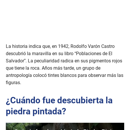
m
i
n
u
t
e
,
4
3
s
La historia indica que, en 1942, Rodolfo Varón Castro
e
c
descubrió la maravilla en su libro “Poblaciones de El
o
Salvador”. La peculiaridad radica en sus pigmentos rojos
n
d
que tiene la roca. Años más tarde, un grupo de
s
antropología colocó tintes blancos para observar más las
figuras.
¿Cuándo fue descubierta la
piedra pintada?