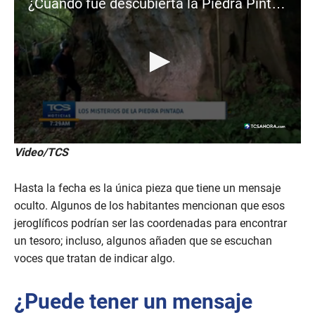
¿Cuándo fue descubierta la Piedra Pintada?
0
Video/TCS
s
e
c
Hasta la fecha es la única pieza que tiene un mensaje
o
n
oculto. Algunos de los habitantes mencionan que esos
d
jeroglíficos podrían ser las coordenadas para encontrar
s
o
un tesoro; incluso, algunos añaden que se escuchan
f
voces que tratan de indicar algo.
1
m
i
n
¿Puede tener un mensaje
u