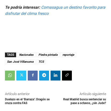
2
9
Te podría interesar:
Comasagua un destino favorito para
s
e
disfrutar del clima fresco
c
o
n
d
s
TAGS
Nacionales
Piedra pintada
reportaje
San José Villanueva
TCS
Artículo anterior
Artículo siguiente
Duelazo en el ‘Barraza’: Dragón se
Real Madrid busca sentenciar su
cruza contra FAS
pase a octavos, ¿sin Jude?