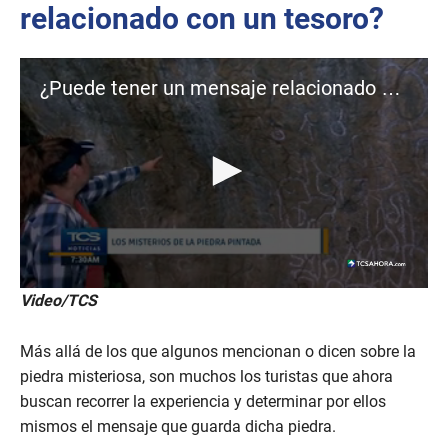
t
relacionado con un tesoro?
e
,
1
6
s
¿Puede tener un mensaje relacionado a un tesoro?
e
c
o
n
d
s
0
Video/TCS
s
e
c
Más allá de los que algunos mencionan o dicen sobre la
o
n
piedra misteriosa, son muchos los turistas que ahora
d
buscan recorrer la experiencia y determinar por ellos
s
o
mismos el mensaje que guarda dicha piedra.
f