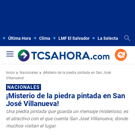
Última Hora
Clima
LMF El Salvador
La Selecta
Copa
Inicio
Nacionales
¡Misterio de la piedra pintada en San José
Villanueva!
NACIONALES
¡Misterio de la piedra pintada en San
José Villanueva!
Una piedra pintada que guarda un mensaje misterioso, es
el atractivo con el que cuenta San José Villanueva, donde
muchos visitan el lugar.