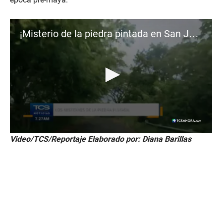
¡Misterio de la piedra pintada en San José Villanueva!
0
Video/TCS/Reportaje Elaborado por: Diana Barillas
s
e
c
o
n
d
s
o
f
1