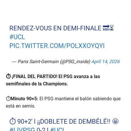
RENDEZ-VOUS EN DEMI-FINALE 🔜⏳
#UCL
PIC.TWITTER.COM/POLXXOYQYI
— Paris Saint-Germain (@PSG_inside)
April 14, 2026
⏱️ ¡FINAL DEL PARTIDO! El PSG avanza a las
semifinales de la Champions.
⏱️
Minuto 90+5:
El PSG mantiene el balón sabiendo que
está en semis.
⏱️ 90+2' I ¡¡DOBLETE DE DEMBÉLÉ!! 🤩
#LIVPSG
0-2 I
#UCL