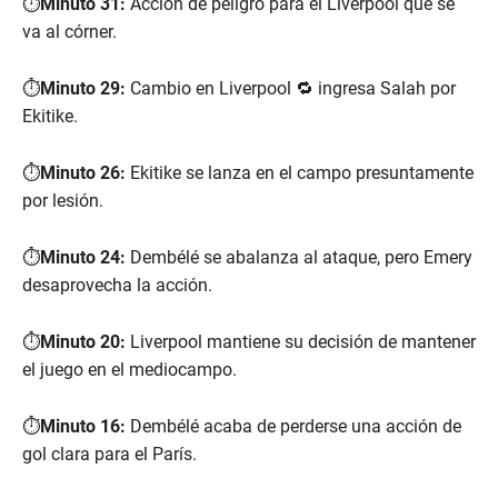
⏱️
Minuto 31:
Acción de peligro para el Liverpool que se
va al córner.
⏱️
Minuto 29:
Cambio en Liverpool 🔁 ingresa Salah por
Ekitike.
⏱️
Minuto 26:
Ekitike se lanza en el campo presuntamente
por lesión.
⏱️
Minuto 24:
Dembélé se abalanza al ataque, pero Emery
desaprovecha la acción.
⏱️
Minuto 20:
Liverpool mantiene su decisión de mantener
el juego en el mediocampo.
⏱️
Minuto 16:
Dembélé acaba de perderse una acción de
gol clara para el París.