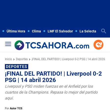
Última Hora
Clima
LMF El Salvador
La Selecta
Copa
Inicio
Deportes
¡FINAL DEL PARTIDO! | Liverpool 0-2 PSG | 14 abril 2026
DEPORTES
¡FINAL DEL PARTIDO! | Liverpool 0-2
PSG | 14 abril 2026
Liverpool y PSG miden fuerzas en el Anfield por los
cuartos de la Champions. Repasa lo mejor del partido
aquí.
Por
Autor TCS