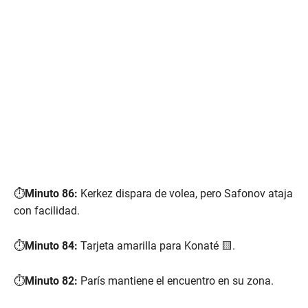
⏱️
Minuto 86:
Kerkez dispara de volea, pero Safonov ataja
con facilidad.
⏱️
Minuto 84:
Tarjeta amarilla para Konaté 🟨.
⏱️
Minuto 82:
París mantiene el encuentro en su zona.