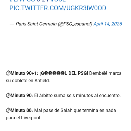
PIC.TWITTER.COM/UGKR3IW0OD
— Paris Saint-Germain (@PSG_espanol)
April 14, 2026
⏱️
Minuto 90+1:
¡G⚽⚽⚽⚽⚽L DEL PSG!
Dembélé marca
su doblete en Anfield.
⏱️
Minuto 90:
El árbitro suma seis minutos al encuentro.
⏱️
Minuto 88:
Mal pase de Salah que termina en nada
para el Liverpool.