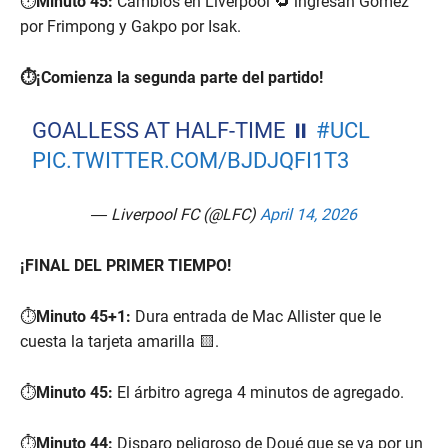
⏱️
Minuto 45:
Cambios en Liverpool 🔁 ingresan Gomez
por Frimpong y Gakpo por Isak.
⏱️¡Comienza la segunda parte del partido!
GOALLESS AT HALF-TIME ⏸️
#UCL
PIC.TWITTER.COM/BJDJQFI1T3
— Liverpool FC (@LFC)
April 14, 2026
¡FINAL DEL PRIMER TIEMPO!
⏱️
Minuto 45+1:
Dura entrada de Mac Allister que le
cuesta la tarjeta amarilla 🟨.
⏱️
Minuto 45:
El árbitro agrega 4 minutos de agregado.
⏱️
Minuto 44:
Disparo peligroso de Doué que se va por un