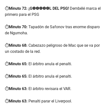
⏱️
Minuto 72: ¡G⚽⚽⚽⚽⚽L DEL PSG!
Dembélé marca el
primero para el PSG
⏱️
Minuto 70:
Tapadón de Safonov tras enorme disparo
de Ngumoha.
⏱️
Minuto 68:
Cabezazo peligroso de Mac que se va por
un costado de la red.
⏱️
Minuto 65:
El árbitro anula el penalti.
⏱️
Minuto 65:
El árbitro anula el penalti.
⏱️
Minuto 63:
El árbitro revisara el VAR.
⏱️
Minuto 63:
Penalti parar el Liverpool.