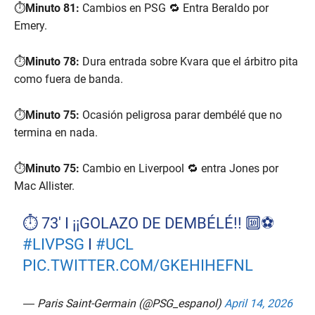
⏱️
Minuto 81:
Cambios en PSG 🔁 Entra Beraldo por
Emery.
⏱️
Minuto 78:
Dura entrada sobre Kvara que el árbitro pita
como fuera de banda.
⏱️
Minuto 75:
Ocasión peligrosa parar dembélé que no
termina en nada.
⏱️
Minuto 75:
Cambio en Liverpool 🔁 entra Jones por
Mac Allister.
⏱️ 73' I ¡¡GOLAZO DE DEMBÉLÉ!! 🔟⚽️
#LIVPSG
I
#UCL
PIC.TWITTER.COM/GKEHIHEFNL
— Paris Saint-Germain (@PSG_espanol)
April 14, 2026