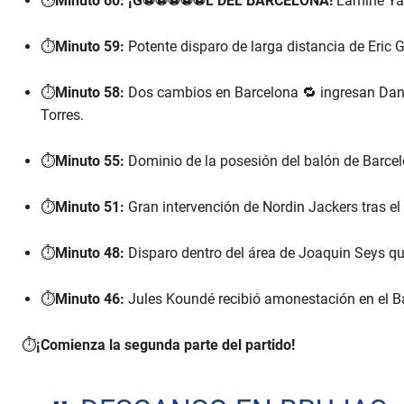
⏱️
Minuto 60:
¡G⚽⚽⚽⚽⚽L DEL BARCELONA!
Lamine Ya
⏱️
Minuto 59:
Potente disparo de larga distancia de Eric G
⏱️
Minuto 58:
Dos cambios en Barcelona 🔁 ingresan Dan
Torres.
⏱️
Minuto 55:
Dominio de la posesión del balón de Barcelo
⏱️
Minuto 51:
Gran intervención de Nordin Jackers tras e
⏱️
Minuto 48:
Disparo dentro del área de Joaquin Seys qu
⏱️
Minuto 46:
Jules Koundé recibió amonestación en el B
⏱️
¡Comienza la segunda parte del partido!