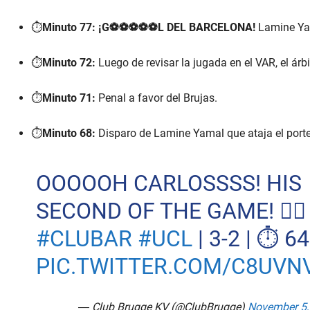
⏱️
Minuto 77:
¡G⚽⚽⚽⚽⚽L DEL BARCELONA!
Lamine Ya
⏱️
Minuto 72:
Luego de revisar la jugada en el VAR, el árbi
⏱️
Minuto 71:
Penal a favor del Brujas.
⏱️
Minuto 68:
Disparo de Lamine Yamal que ataja el porte
OOOOOH CARLOSSSS! HIS
SECOND OF THE GAME! ✌🏼
#CLUBAR
#UCL
| 3-2 | ⏱️ 64
PIC.TWITTER.COM/C8UVN
— Club Brugge KV (@ClubBrugge)
November 5,