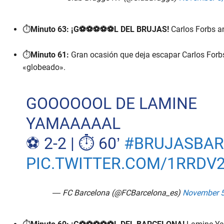
⏱️
Minuto 63:
¡G⚽⚽⚽⚽⚽L DEL BRUJAS!
Carlos Forbs an
⏱️
Minuto 61:
Gran ocasión que deja escapar Carlos Forb
«globeado».
GOOOOOOL DE LAMINE
YAMAAAAAL
⚽️ 2-2 | ⏱️ 60’
#BRUJASBA
PIC.TWITTER.COM/1RRDV
— FC Barcelona (@FCBarcelona_es)
November 5