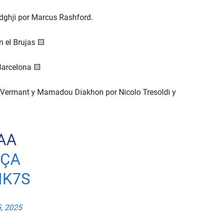
dghji por Marcus Rashford.
el Brujas 🟨
Barcelona 🟨
Vermant y Mamadou Diakhon por Nicolo Tresoldi y
AA
RÇA
IK7S
, 2025