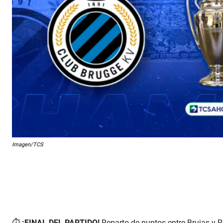
Imagen/TCS
⏱️
¡FINAL DEL PARTIDO!
Reparto de puntos entre Brujas y R