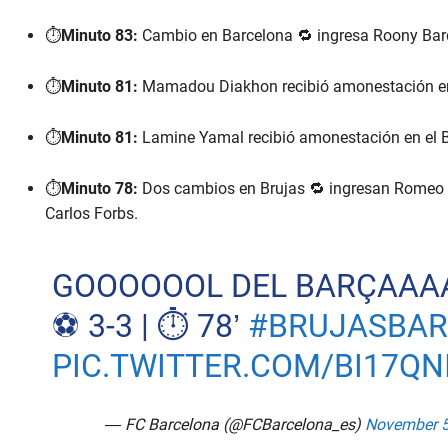
⏱️
Minuto 83:
Cambio en Barcelona 🔁 ingresa Roony Bar
⏱️
Minuto 81:
Mamadou Diakhon recibió amonestación en 
⏱️
Minuto 81:
Lamine Yamal recibió amonestación en el 
⏱️
Minuto 78:
Dos cambios en Brujas 🔁 ingresan Romeo 
Carlos Forbs.
GOOOOOOL DEL BARÇAAA
⚽️ 3-3 | ⏱️ 78’
#BRUJASBA
PIC.TWITTER.COM/BI17QN
— FC Barcelona (@FCBarcelona_es)
November 5