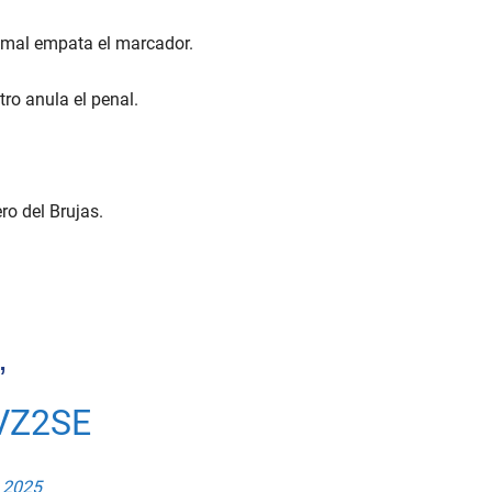
mal empata el marcador.
tro anula el penal.
ro del Brujas.
’
VZ2SE
 2025