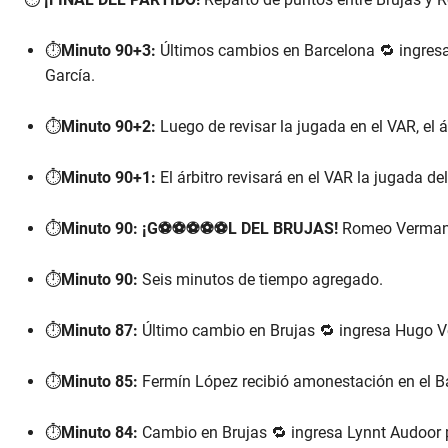
⏱️
Minuto 90+3:
Últimos cambios en Barcelona 🔁 ingresan
García.
⏱️
Minuto 90+2:
Luego de revisar la jugada en el VAR, el ár
⏱️
Minuto 90+1:
El árbitro revisará en el VAR la jugada del
⏱️
Minuto 90:
¡G⚽⚽⚽⚽⚽L DEL BRUJAS!
Romeo Vermant 
⏱️
Minuto 90:
Seis minutos de tiempo agregado.
⏱️
Minuto 87:
Último cambio en Brujas 🔁 ingresa Hugo Ve
⏱️
Minuto 85:
Fermín López recibió amonestación en el B
⏱️
Minuto 84:
Cambio en Brujas 🔁 ingresa Lynnt Audoor 