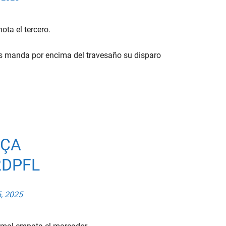
ota el tercero.
s manda por encima del travesaño su disparo
RÇA
2DPFL
, 2025