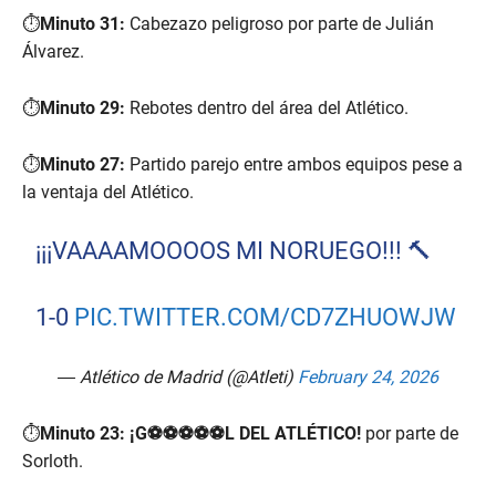
⏱️
Minuto 31:
Cabezazo peligroso por parte de Julián
Álvarez.
⏱️
Minuto 29:
Rebotes dentro del área del Atlético.
⏱️
Minuto 27:
Partido parejo entre ambos equipos pese a
la ventaja del Atlético.
¡¡¡VAAAAMOOOOS MI NORUEGO!!! 🔨
1-0
PIC.TWITTER.COM/CD7ZHUOWJW
— Atlético de Madrid (@Atleti)
February 24, 2026
⏱️
Minuto 23:
¡G⚽⚽⚽⚽⚽L DEL ATLÉTICO!
por parte de
Sorloth.