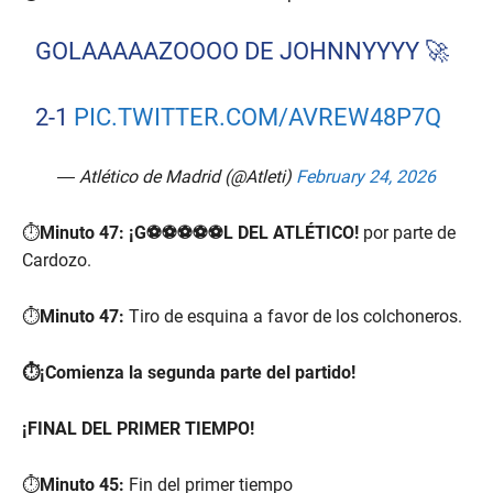
GOLAAAAAZOOOO DE JOHNNYYYY 🚀
2-1
PIC.TWITTER.COM/AVREW48P7Q
— Atlético de Madrid (@Atleti)
February 24, 2026
⏱️
Minuto 47:
¡G⚽⚽⚽⚽⚽L DEL ATLÉTICO!
por parte de
Cardozo.
⏱️
Minuto 47:
Tiro de esquina a favor de los colchoneros.
⏱️¡Comienza la segunda parte del partido!
¡FINAL DEL PRIMER TIEMPO!
⏱️
Minuto 45:
Fin del primer tiempo