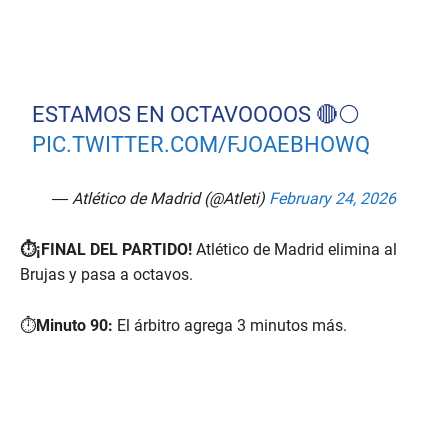
ESTAMOS EN OCTAVOOOOS 🔴⚪
PIC.TWITTER.COM/FJOAEBHOWQ
— Atlético de Madrid (@Atleti)
February 24, 2026
⏱️¡FINAL DEL PARTIDO!
Atlético de Madrid elimina al
Brujas y pasa a octavos.
⏱️
Minuto 90:
El árbitro agrega 3 minutos más.