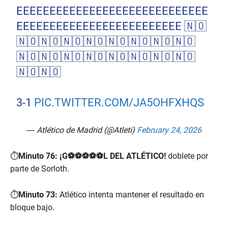
EEEEEEEEEEEEEEEEEEEEEEEEEEEEE
EEEEEEEEEEEEEEEEEEEEEEEEE 🇳🇴
🇳🇴🇳🇴🇳🇴🇳🇴🇳🇴🇳🇴🇳🇴🇳🇴
🇳🇴🇳🇴🇳🇴🇳🇴🇳🇴🇳🇴🇳🇴🇳🇴
🇳🇴🇳🇴
3-1
PIC.TWITTER.COM/JA5OHFXHQS
— Atlético de Madrid (@Atleti)
February 24, 2026
⏱️
Minuto 76:
¡G⚽⚽⚽⚽⚽L DEL ATLÉTICO!
doblete por
parte de Sorloth.
⏱️
Minuto 73:
Atlético intenta mantener el resultado en
bloque bajo.