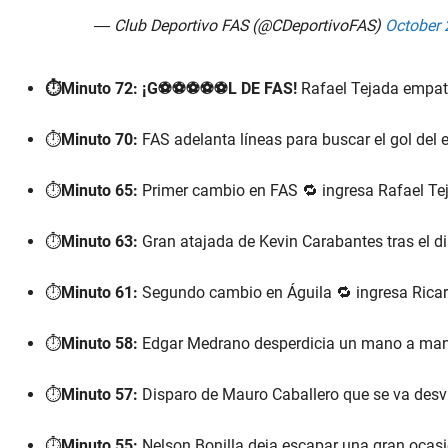
— Club Deportivo FAS (@CDeportivoFAS)
October 
⏱️Minuto 72: ¡G⚽⚽⚽⚽⚽L DE FAS!
Rafael Tejada empat
⏱️
Minuto 70:
FAS adelanta líneas para buscar el gol del 
⏱️
Minuto 65:
Primer cambio en FAS 🔁 ingresa Rafael Te
⏱️
Minuto 63:
Gran atajada de Kevin Carabantes tras el di
⏱️
Minuto 61:
Segundo cambio en Águila 🔁 ingresa Ricard
⏱️
Minuto 58:
Edgar Medrano desperdicia un mano a mano 
⏱️
Minuto 57:
Disparo de Mauro Caballero que se va desvi
⏱️
Minuto 55:
Nelson Bonilla deja escapar una gran ocas