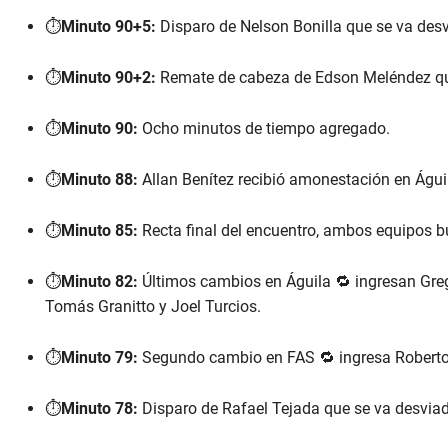
⏱️
Minuto 90+5:
Disparo de Nelson Bonilla que se va desvi
⏱️
Minuto 90+2:
Remate de cabeza de Edson Meléndez que 
⏱️
Minuto 90:
Ocho minutos de tiempo agregado.
⏱️
Minuto 88:
Allan Benítez recibió amonestación en Águi
⏱️
Minuto 85:
Recta final del encuentro, ambos equipos bus
⏱️
Minuto 82:
Últimos cambios en Águila 🔁 ingresan Grego
Tomás Granitto y Joel Turcios.
⏱️
Minuto 79:
Segundo cambio en FAS 🔁 ingresa Roberto 
⏱️
Minuto 78:
Disparo de Rafael Tejada que se va desviado