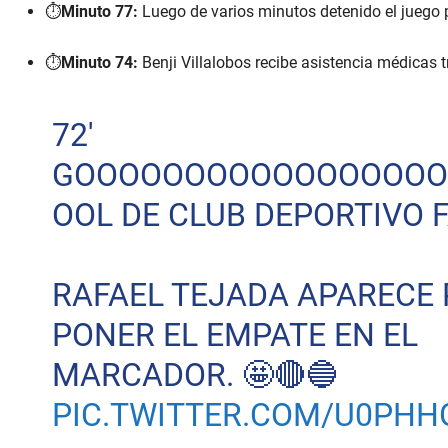
⏱️
Minuto 77:
Luego de varios minutos detenido el juego po
⏱️
Minuto 74:
Benji Villalobos recibe asistencia médicas tr
72'
GOOOOOOOOOOOOOOOOO
OOL DE CLUB DEPORTIVO 
RAFAEL TEJADA APARECE
PONER EL EMPATE EN EL
MARCADOR. 🤩🔴🔵
PIC.TWITTER.COM/U0PHH