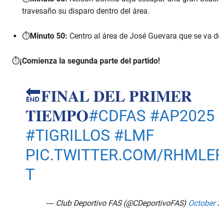
travesaño su disparo dentro del área.
⏱️
Minuto 50:
Centro al área de José Guevara que se va de
⏱️
¡Comienza la segunda parte del partido!
🔚𝐅𝐈𝐍𝐀𝐋 𝐃𝐄𝐋 𝐏𝐑𝐈𝐌𝐄𝐑
𝐓𝐈𝐄𝐌𝐏𝐎
#CDFAS
#AP2025
#TIGRILLOS
#LMF
PIC.TWITTER.COM/RHML
T
— Club Deportivo FAS (@CDeportivoFAS)
October 