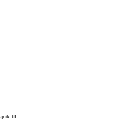
guila 🟨