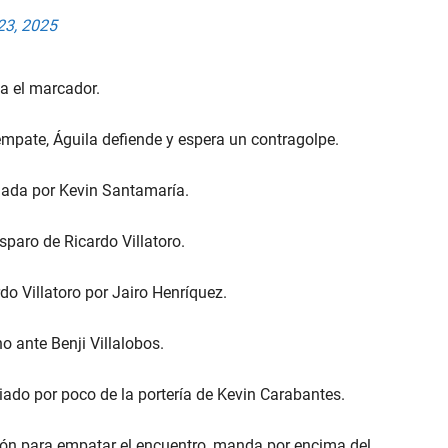
23, 2025
a el marcador.
empate, Águila defiende y espera un contragolpe.
jada por Kevin Santamaría.
sparo de Ricardo Villatoro.
o Villatoro por Jairo Henríquez.
ante Benji Villalobos.
ado por poco de la portería de Kevin Carabantes.
ión para empatar el encuentro, manda por encima del