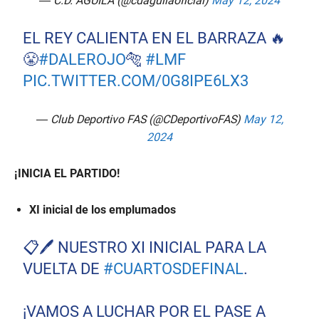
— C.D. ÁGUILA (@cdaguilaoficial)
May 12, 2024
EL REY CALIENTA EN EL BARRAZA 🔥
😤
#DALEROJO
🐅
#LMF
PIC.TWITTER.COM/0G8IPE6LX3
— Club Deportivo FAS (@CDeportivoFAS)
May 12,
2024
¡INICIA EL PARTIDO!
XI inicial de los emplumados
📋🖊️ NUESTRO XI INICIAL PARA LA
VUELTA DE
#CUARTOSDEFINAL
.
¡VAMOS A LUCHAR POR EL PASE A