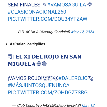
SEMIFINALES!👊
#VAMOSÁGUILA
🦅
#CLÁSICONACIONAL260
PIC.TWITTER.COM/DQU34YTZAW
— C.D. ÁGUILA (@cdaguilaoficial)
May 12, 2024
Así salen los tigrillos
🗒 | 𝗘𝗟 𝗫𝗜 𝗗𝗘𝗟 𝗥𝗢𝗝𝗢 𝗘𝗡 𝗦𝗔𝗡
𝗠𝗜𝗚𝗨𝗘𝗟🔥🔵🔴
¡VAMOS ROJO!👏🏻🤩
#DALEROJO
🐅
#MÁSJUNTOSQUENUNCA
PIC.TWITTER.COM/ZOHDGZ7SBG
— Club Deportivo FAS (@CDeportivoFAS)
May 12,