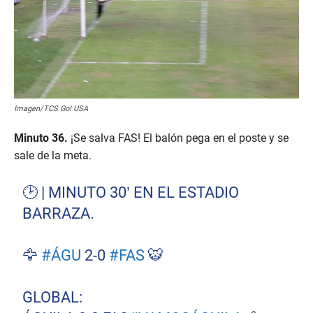
Imagen/TCS Go! USA
Minuto 36.
¡Se salva FAS! El balón pega en el poste y se
sale de la meta.
🕑 | MINUTO 30’ EN EL ESTADIO
BARRAZA.
🦅
#ÁGU
2-0
#FAS
🐯
GLOBAL: