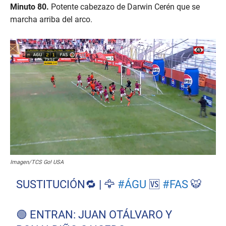
Minuto 80.
Potente cabezazo de Darwin Cerén que se
marcha arriba del arco.
Imagen/TCS Go! USA
SUSTITUCIÓN🔁 | 🦅
#ÁGU
🆚
#FAS
🐯
🟢 ENTRAN: JUAN OTÁLVARO Y