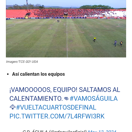
Imagen/TCS GO! USA
Así calientan los equipos
¡VAMOOOOOS, EQUIPO! SALTAMOS AL
CALENTAMIENTO.👊
#VAMOSÁGUILA
🦅
#VUELTACUARTOSDEFINAL
PIC.TWITTER.COM/7L4RFWI3RK