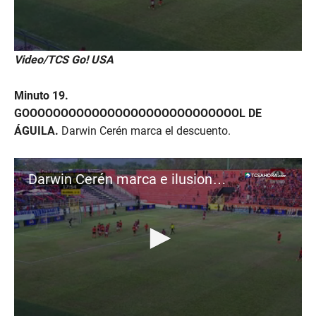
0
Video/TCS Go! USA
s
e
c
Minuto 19.
o
n
GOOOOOOOOOOOOOOOOOOOOOOOOOOOOL DE
d
ÁGUILA.
Darwin Cerén marca el descuento.
s
o
f
2
Darwin Cerén marca e ilusiona con la remontada en el 'Barraza' | Águila 1-0 FAS
m
i
n
u
t
e
s
,
0