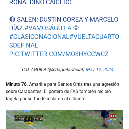
RONALDIÑO CAICEDO
🔴 SALEN: DUSTIN COREA Y MARCELO
DÍAZ.
#VAMOSÁGUILA
🦅
#CLÁSICONACIONAL
#VUELTACUARTO
SDEFINAL
PIC.TWITTER.COM/MO8HYCCWCZ
— C.D. ÁGUILA (@cdaguilaoficial)
May 12, 2024
Minuto 76.
Amarilla para Santos Ortiz tras una agresión
sobre Carabantes. El portero de FAS también recibió
tarjeta por su fuerte reclamo al silbante.