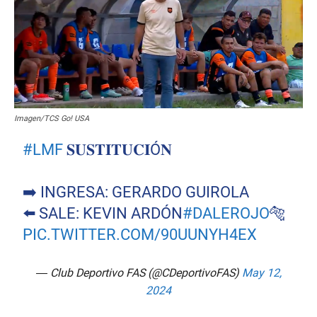
Imagen/TCS Go! USA
#LMF
𝐒𝐔𝐒𝐓𝐈𝐓𝐔𝐂𝐈Ó𝐍
➡️ INGRESA: GERARDO GUIROLA
⬅️ SALE: KEVIN ARDÓN
#DALEROJO
🐅
PIC.TWITTER.COM/90UUNYH4EX
— Club Deportivo FAS (@CDeportivoFAS)
May 12,
2024