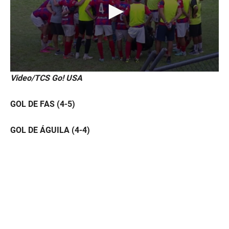
0
Video/TCS Go! USA
s
e
c
GOL DE FAS (4-5)
o
n
d
GOL DE ÁGUILA (4-4)
s
o
f
1
5
m
i
n
u
t
e
s