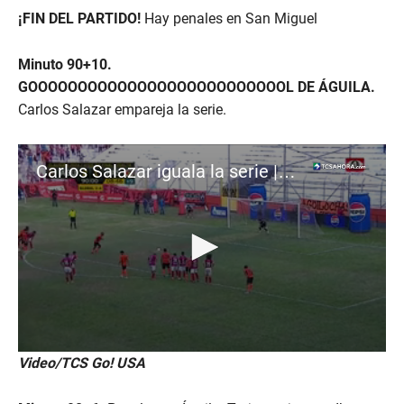
¡FIN DEL PARTIDO!
Hay penales en San Miguel
Minuto 90+10.
GOOOOOOOOOOOOOOOOOOOOOOOOOOL DE ÁGUILA.
Carlos Salazar empareja la serie.
Carlos Salazar iguala la serie | Águila 3-1 FAS
0
Video/TCS Go! USA
s
e
c