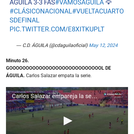
ÁGUILA 3-3 FAS
#VAMOSÁGUILA
🦅
#CLÁSICONACIONAL
#VUELTACUARTO
SDEFINAL
PIC.TWITTER.COM/E8XITKUPLT
— C.D. ÁGUILA (@cdaguilaoficial)
May 12, 2024
Minuto 26.
GOOOOOOOOOOOOOOOOOOOOOOOOOOOOL DE
ÁGUILA.
Carlos Salazar empata la serie.
Carlos Salazar empareja la serie | Águila 2-0 FAS