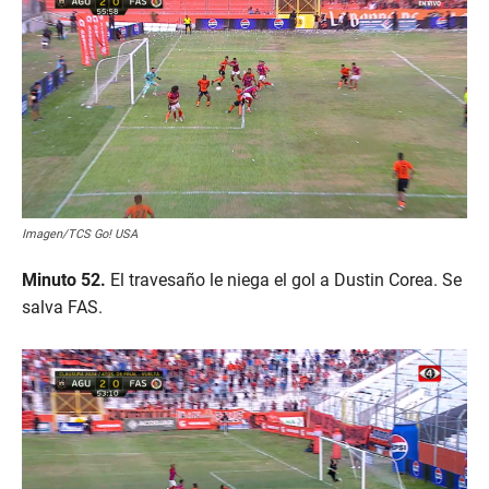
o
f
1
m
i
n
u
t
e
,
1
8
s
e
Imagen/TCS Go! USA
c
o
Minuto 52.
El travesaño le niega el gol a Dustin Corea. Se
n
d
salva FAS.
s