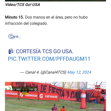
0
Video/TCS Go! USA
s
e
c
Minuto 15.
Dos manos en el área, pero no hubo
o
n
infracción del colegiado.
d
s
o
🤔👀.
f
1
m
i
📹: CORTESÍA TCS GO USA.
n
PIC.TWITTER.COM/PFFDAUGM11
u
t
e
,
— Canal 4. (@Canal4TCS)
May 12, 2024
3
0
s
e
c
o
n
d
s