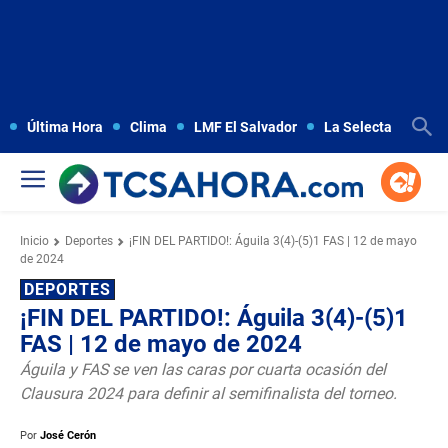
Última Hora
Clima
LMF El Salvador
La Selecta
Copa
Inicio
Deportes
¡FIN DEL PARTIDO!: Águila 3(4)-(5)1 FAS | 12 de mayo
de 2024
DEPORTES
¡FIN DEL PARTIDO!: Águila 3(4)-(5)1
FAS | 12 de mayo de 2024
Águila y FAS se ven las caras por cuarta ocasión del
Clausura 2024 para definir al semifinalista del torneo.
Por
José Cerón