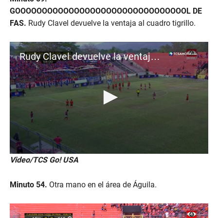
GOOOOOOOOOOOOOOOOOOOOOOOOOOOOOOOOL DE
FAS.
Rudy Clavel devuelve la ventaja al cuadro tigrillo.
Rudy Clavel devuelve la ventaja en el global para el conjunto tigrillo | Águila 2-1 FAS
0
Video/TCS Go! USA
s
e
c
Minuto 54.
Otra mano en el área de Águila.
o
n
d
s