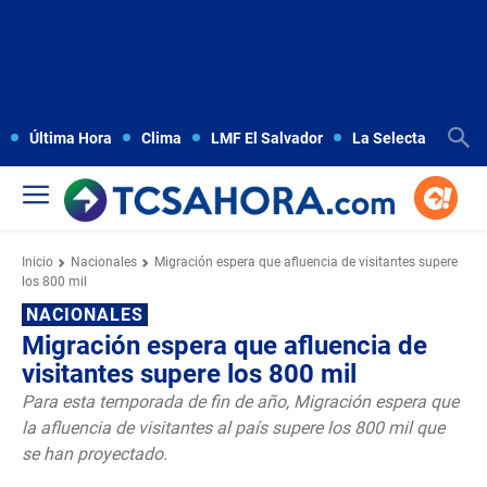
Última Hora
Clima
LMF El Salvador
La Selecta
Copa
Inicio
Nacionales
Migración espera que afluencia de visitantes supere
los 800 mil
NACIONALES
Migración espera que afluencia de
visitantes supere los 800 mil
Para esta temporada de fin de año, Migración espera que
la afluencia de visitantes al país supere los 800 mil que
se han proyectado.