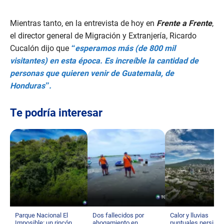
Mientras tanto, en la entrevista de hoy en
Frente a Frente
,
el director general de Migración y Extranjería, Ricardo
Cucalón dijo que
“esperamos más (de 800 mil
visitantes) en esta época. Es increíble la cantidad de
personas que quieren venir de Guatemala, de
Honduras”.
Te podría interesar
Parque Nacional El
Dos fallecidos por
Calor y lluvias
Imposible: un rincón
ahogamiento en
puntuales persisti