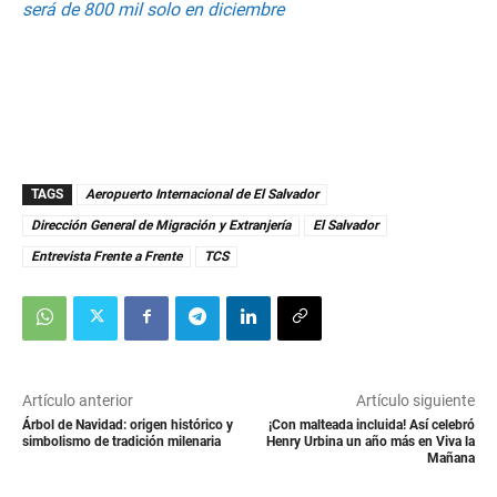
9
será de 800 mil solo en diciembre
s
e
c
o
n
d
s
TAGS
Aeropuerto Internacional de El Salvador
Dirección General de Migración y Extranjería
El Salvador
Entrevista Frente a Frente
TCS
Artículo anterior
Artículo siguiente
Árbol de Navidad: origen histórico y
¡Con malteada incluida! Así celebró
simbolismo de tradición milenaria
Henry Urbina un año más en Viva la
Mañana