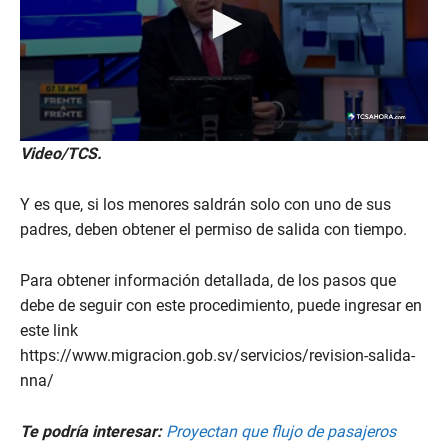
0
Video/TCS.
s
e
c
Y es que, si los menores saldrán solo con uno de sus
o
n
padres, deben obtener el permiso de salida con tiempo.
d
s
o
Para obtener información detallada, de los pasos que
f
debe de seguir con este procedimiento, puede ingresar en
3
m
este link
i
n
https://www.migracion.gob.sv/servicios/revision-salida-
u
nna/
t
e
s
Te podría interesar:
Proyectan que flujo de pasajeros
,