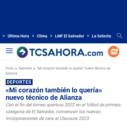
Última Hora
Clima
LMF El Salvador
La Selecta
Copa
Inicio
Deportes
"Mi corazón también lo quería" nuevo técnico de
Alianza
DEPORTES
«Mi corazón también lo quería»
nuevo técnico de Alianza
Con el fin del torneo apertura 2022 en el fútbol de primera
categoría de El Salvador, comienzan las nuevas
incorporaciones de cara al Clausura 2023.