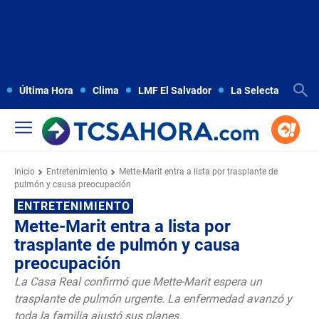
Última Hora
Clima
LMF El Salvador
La Selecta
Copa
Inicio
Entretenimiento
Mette-Marit entra a lista por trasplante de
pulmón y causa preocupación
ENTRETENIMIENTO
Mette-Marit entra a lista por
trasplante de pulmón y causa
preocupación
La Casa Real confirmó que Mette-Marit espera un
trasplante de pulmón urgente. La enfermedad avanzó y
toda la familia ajustó sus planes.