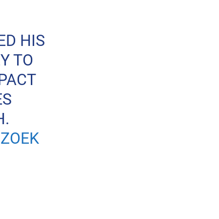
ED HIS
Y TO
MPACT
ES
.
JZOEK