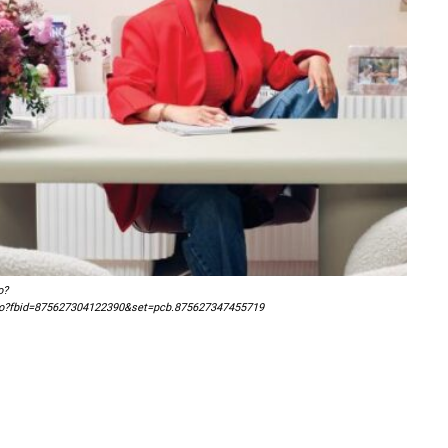
o?
to?fbid=875627304122390&set=pcb.875627347455719