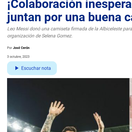
¡Colaboración inespera
juntan por una buena 
Leo Messi donó una camiseta firmada de la Albiceleste para
organización de Selena Gomez.
Por
José Cerón
3 octubre, 2023
Escuchar nota