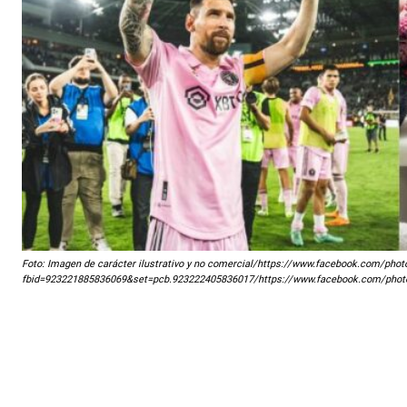
Foto: Imagen de carácter ilustrativo y no comercial/https://www.facebook.com/phot
fbid=923221885836069&set=pcb.923222405836017/https://www.facebook.com/pho