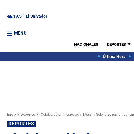
19.5
C
El Salvador
MENÚ
NACIONALES
DEPORTES
Última Hora
Inicio
Deportes
¡Colaboración inesperada! Messi y Selena se juntan por 
DEPORTES