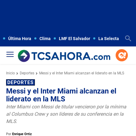
Última Hora
Clima
LMF El Salvador
La Selecta
Copa
Inicio
Deportes
Messi y el Inter Miami alcanzan el liderato en la MLS
DEPORTES
Messi y el Inter Miami alcanzan el
liderato en la MLS
Inter Miami con Messi de titular vencieron por la mínima
al Columbus Crew y son líderes de su conferencia en la
MLS.
Por
Enrique Ortiz