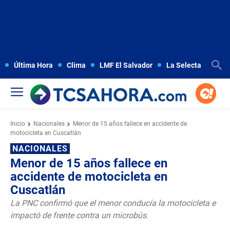
Última Hora
Clima
LMF El Salvador
La Selecta
Copa
Inicio
Nacionales
Menor de 15 años fallece en accidente de
motocicleta en Cuscatlán
NACIONALES
Menor de 15 años fallece en
accidente de motocicleta en
Cuscatlán
La PNC confirmó que el menor conducía la motocicleta e
impactó de frente contra un microbús.