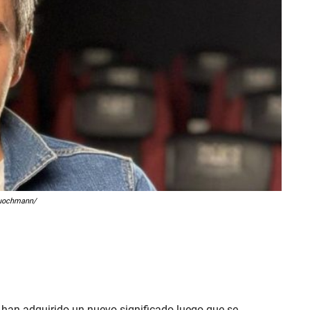
auochmann/
 han adquirido un nuevo significado luego que se