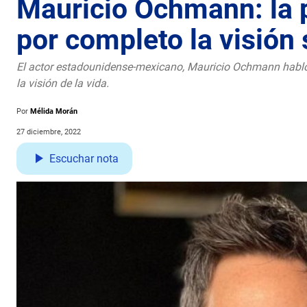
Mauricio Ochmann: la 
por completo la visión 
El actor estadounidense-mexicano, Mauricio Ochmann habló 
la visión de la vida.
Por
Mélida Morán
27 diciembre, 2022
Escuchar nota