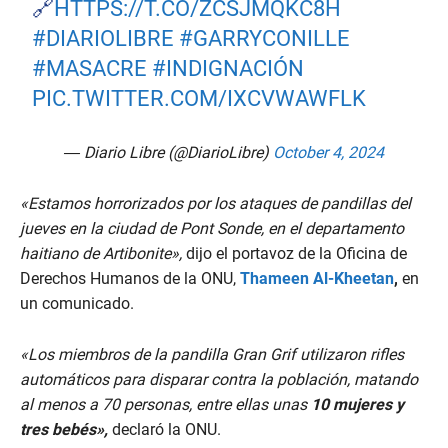
🔗
HTTPS://T.CO/ZCSJMQKC8H
#DIARIOLIBRE
#GARRYCONILLE
#MASACRE
#INDIGNACIÓN
PIC.TWITTER.COM/IXCVWAWFLK
— Diario Libre (@DiarioLibre)
October 4, 2024
«Estamos horrorizados por los ataques de pandillas del
jueves en la ciudad de Pont Sonde, en el departamento
haitiano de Artibonite»,
dijo el portavoz de la Oficina de
Derechos Humanos de la ONU,
Thameen Al-Kheetan
,
en
un comunicado.
«Los miembros de la pandilla Gran Grif utilizaron rifles
automáticos para disparar contra la población, matando
al menos a 70 personas, entre ellas unas
10 mujeres y
tres bebés»,
declaró la ONU.