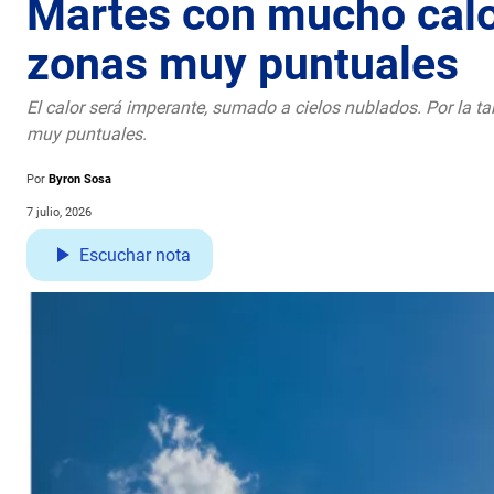
Martes con mucho calor
zonas muy puntuales
El calor será imperante, sumado a cielos nublados. Por la ta
muy puntuales.
Por
Byron Sosa
7 julio, 2026
Escuchar nota