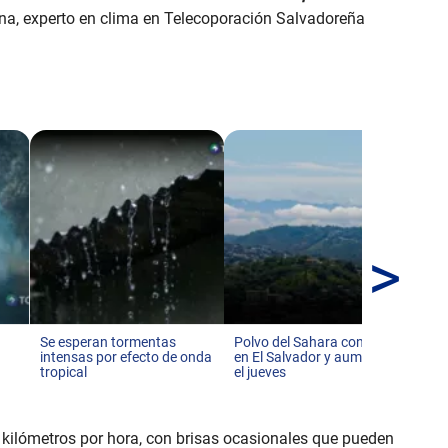
bina, experto en clima en Telecoporación Salvadoreña
>
MA
tor
no
Se esperan tormentas
Polvo del Sahara continúa
intensas por efecto de onda
en El Salvador y aumentará
tropical
el jueves
 kilómetros por hora, con brisas ocasionales que pueden