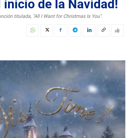
inicio de la Navidad!
ción titulada, "All I Want for Christmas Is You".