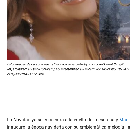
Foto: Imagen de carácter ilustrativo y no comercial/https://x.com/MariahCarey?
ref_src=twsrc%5Etfw%7Ctwcamp%5Etweetembed%7Ctwterm%5E185219888207747926
carey-navidad-111123324
La Navidad ya se encuentra a la vuelta de la esquina y
Maria
inauguró la época navideña con su emblemática melodía lla