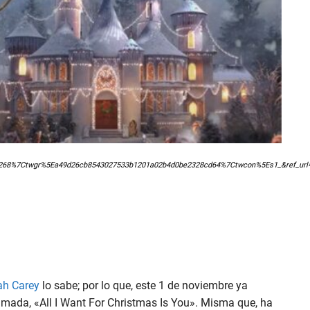
8%7Ctwgr%5Ea49d26cb8543027533b1201a02b4d0be2328cd64%7Ctwcon%5Es1_&ref_url=h
h Carey
lo sabe; por lo que, este 1 de noviembre ya
mada, «All I Want For Christmas Is You». Misma que, ha