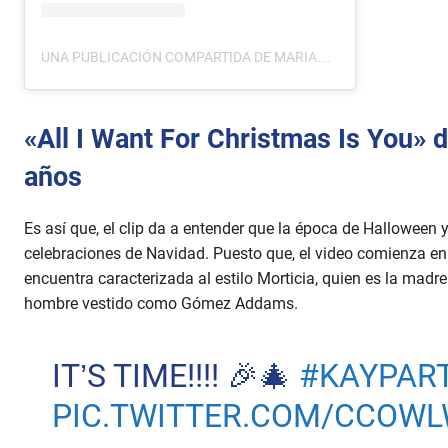
UNA PUBLICACIÓN COMPARTIDA DE MARIAH CAREY (@MARIAHCAREY)
«All I Want For Christmas Is You» d
años
Es así que, el clip da a entender que la época de Halloween
celebraciones de Navidad. Puesto que, el video comienza e
encuentra caracterizada al estilo Morticia, quien es la madr
hombre vestido como Gómez Addams.
IT’S TIME!!!! 🎉🎄
#KAYPAR
PIC.TWITTER.COM/CCOW