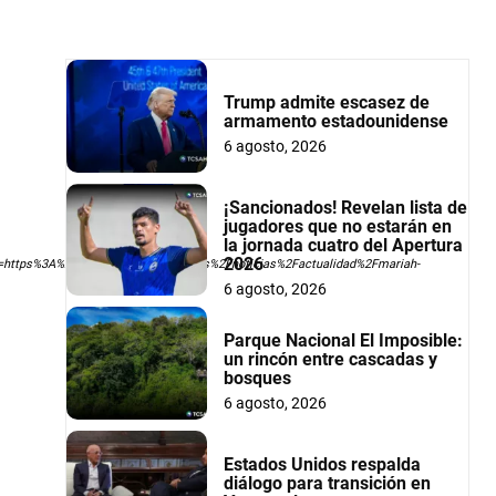
Trump admite escasez de
armamento estadounidense
6 agosto, 2026
¡Sancionados! Revelan lista de
jugadores que no estarán en
la jornada cuatro del Apertura
2026
ttps%3A%2F%2Fwww.sport.es%2Fes%2Fnoticias%2Factualidad%2Fmariah-
6 agosto, 2026
Parque Nacional El Imposible:
un rincón entre cascadas y
bosques
6 agosto, 2026
Estados Unidos respalda
diálogo para transición en