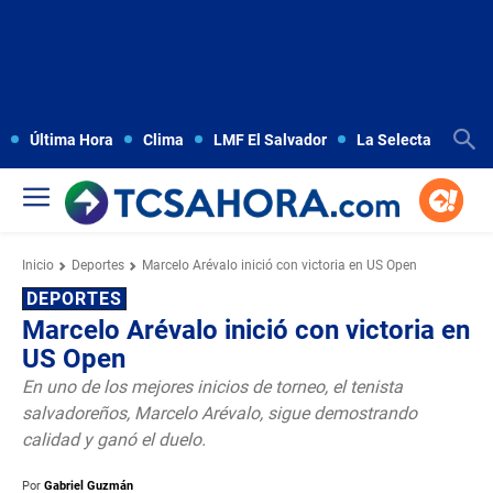
Última Hora
Clima
LMF El Salvador
La Selecta
Copa
Inicio
Deportes
Marcelo Arévalo inició con victoria en US Open
DEPORTES
Marcelo Arévalo inició con victoria en
US Open
En uno de los mejores inicios de torneo, el tenista
salvadoreños, Marcelo Arévalo, sigue demostrando
calidad y ganó el duelo.
Por
Gabriel Guzmán