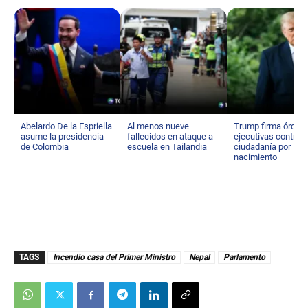
Abelardo De la Espriella
Al menos nueve
Trump firma órden
asume la presidencia
fallecidos en ataque a
ejecutivas contra
de Colombia
escuela en Tailandia
ciudadanía por
nacimiento
TAGS
Incendio casa del Primer Ministro
Nepal
Parlamento