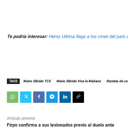
s
e
c
o
n
d
s
V
Te podría interesar:
Henry Urbina llega a los cines del país
o
l
u
m
e
9
0
%
TAGS
Mario Sibrián TCS
Mario Sibrián Viva la Mañana
Recetas de co
Artículo anterior
Firpo confirma a sus lesionados previo al duelo ante