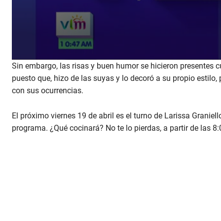
V
o
l
u
m
e
9
0
0
Sin embargo, las risas y buen humor se hicieron presentes c
%
s
puesto que, hizo de las suyas y lo decoró a su propio estil
e
c
con sus ocurrencias.
o
n
d
El próximo viernes 19 de abril es el turno de Larissa Graniel
s
o
programa. ¿Qué cocinará? No te lo pierdas, a partir de las 8:
f
3
m
i
n
u
t
e
s
,
1
7