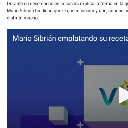
0
Durante su desempeño en la cocina explicó la forma en la que
s
Mario Sibrián ha dicho que le gusta cocinar y que, aunque c
e
c
disfruta mucho.
o
n
d
s
Mario Sibrián emplatando su recet
o
f
3
m
i
n
u
t
e
s
,
1
4
s
e
c
o
n
d
s