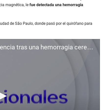
cia magnética, le
fue detectada una hemorragia
ciudad de São Paulo, donde pasó por el quirófano para
Lula da Silva fue operado de emergencia tras una hemorragia cerebral