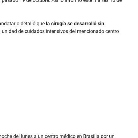
l pasado 19 de octubre. Así lo informó este martes 10 de
ndatario detalló que
la cirugía se desarrolló sin
a unidad de cuidados intensivos del mencionado centro
 noche del lunes a un centro médico en Brasilia por un