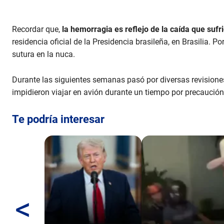
d
s
V
o
Recordar que,
la hemorragia es reflejo de la caída que sufr
l
residencia oficial de la Presidencia brasileña, en Brasilia. P
u
m
sutura en la nuca.
e
9
0
Durante las siguientes semanas pasó por diversas revision
%
impidieron viajar en avión durante un tiempo por precaución
Te podría interesar
<