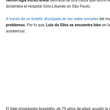
hemorragia intracraneal
derivada de una caída que sufrió e
diciembre el Hospital Sirio-Libanés en São Paulo.
A través de un boletín divulgado en las redes sociales
del ma
problemas
. Por lo que,
Lula da Silva se encuentra bien
en l
asistencial.
El líder progresista brasileño, de 79 años de edad, acudió la