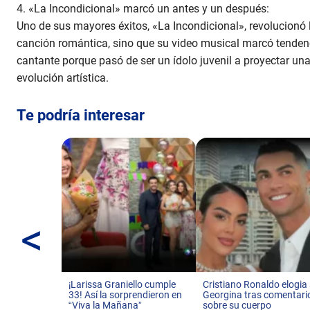
4. «La Incondicional» marcó un antes y un después:
Uno de sus mayores éxitos, «La Incondicional», revolucionó l
canción romántica, sino que su video musical marcó tendenc
cantante porque pasó de ser un ídolo juvenil a proyectar un
evolución artística.
Te podría interesar
<
¡Larissa Graniello cumple
Cristiano Ronaldo elogia
33! Así la sorprendieron en
Georgina tras comentari
“Viva la Mañana”
sobre su cuerpo