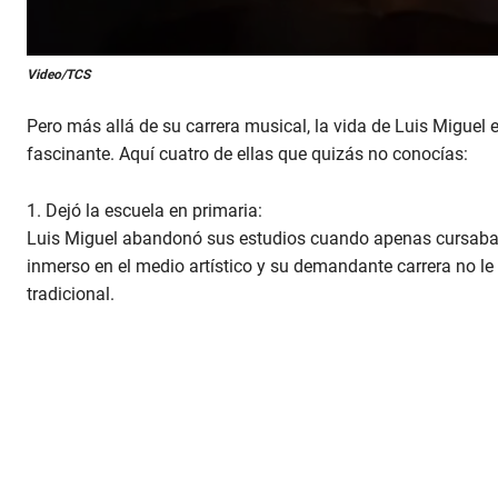
0
Video/TCS
s
e
c
Pero más allá de su carrera musical, la vida de Luis Miguel
o
n
fascinante. Aquí cuatro de ellas que quizás no conocías:
d
s
o
1. Dejó la escuela en primaria:
f
Luis Miguel abandonó sus estudios cuando apenas cursaba e
5
2
inmerso en el medio artístico y su demandante carrera no l
s
e
tradicional.
c
o
n
d
s
V
o
l
u
m
e