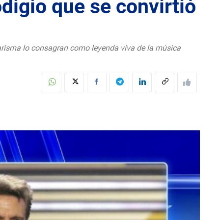
odigio que se convirtió
carisma lo consagran como leyenda viva de la música