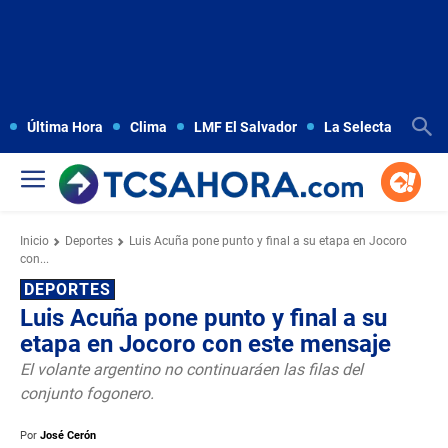
Última Hora
Clima
LMF El Salvador
La Selecta
Copa
Inicio
Deportes
Luis Acuña pone punto y final a su etapa en Jocoro
con...
DEPORTES
Luis Acuña pone punto y final a su
etapa en Jocoro con este mensaje
El volante argentino no continuaráen las filas del
conjunto fogonero.
Por
José Cerón