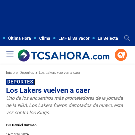
Última Hora
Clima
LMF El Salvador
La Selecta
Copa
Inicio
Deportes
Los Lakers vuelven a caer
DEPORTES
Los Lakers vuelven a caer
Uno de los encuentros más prometedores de la jornada
de la NBA, Los Lakers fueron derrotados de nuevo, esta
vez contra los Kings.
Por
Gabriel Guzmán
14 marzo, 2024