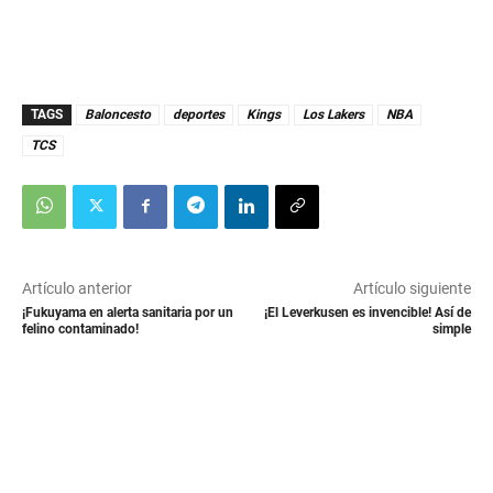
TAGS
Baloncesto
deportes
Kings
Los Lakers
NBA
TCS
Artículo anterior
Artículo siguiente
¡Fukuyama en alerta sanitaria por un
¡El Leverkusen es invencible! Así de
felino contaminado!
simple