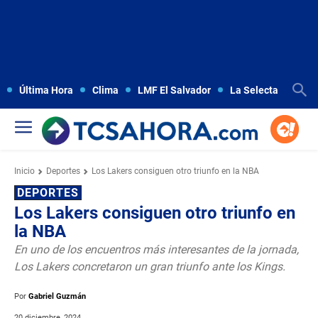
Última Hora
Clima
LMF El Salvador
La Selecta
Copa
Inicio
Deportes
Los Lakers consiguen otro triunfo en la NBA
DEPORTES
Los Lakers consiguen otro triunfo en
la NBA
En uno de los encuentros más interesantes de la jornada,
Los Lakers concretaron un gran triunfo ante los Kings.
Por
Gabriel Guzmán
20 diciembre, 2024