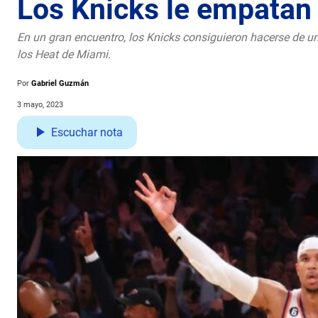
Los Knicks le empatan 
En un gran encuentro, los Knicks consiguieron hacerse de un
los Heat de Miami.
Por
Gabriel Guzmán
3 mayo, 2023
Escuchar nota