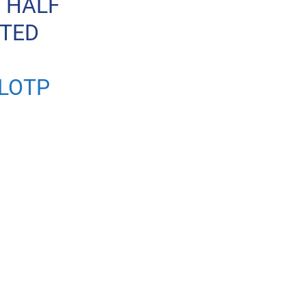
D HALF
TED
ELOTP