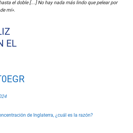
 hasta el doble […] No hay nada más lindo que pelear por
 de mí»
.
LIZ
N EL
T0EGR
024
oncentración de Inglaterra, ¿cuál es la razón?