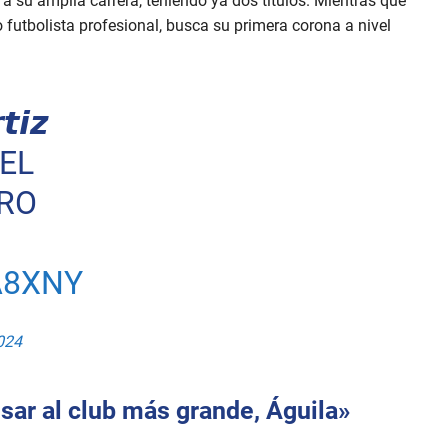
a su amplia carrera, teniendo ya dos títulos. Mientras que
 futbolista profesional, busca su primera corona a nivel
𝙞𝙯
EL
TRO
A8XNY
024
esar al club más grande, Águila»