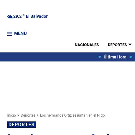
29.2
C
El Salvador
MENÚ
NACIONALES
DEPORTES
Última Hora
Inicio
Deportes
Los hermanos Ortiz se juntan en el Nido
DEPORTES