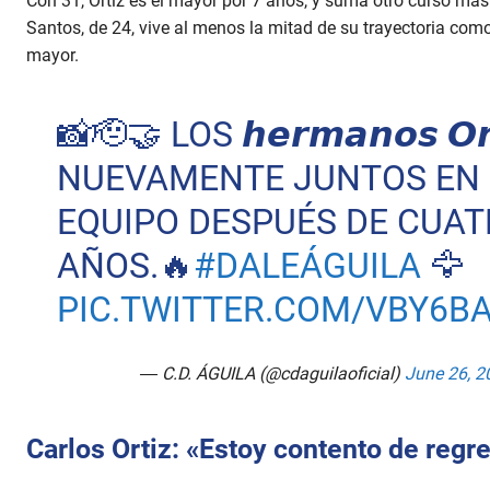
Con 31, Ortiz es el mayor por 7 años, y suma otro curso más 
Santos, de 24, vive al menos la mitad de su trayectoria como
mayor.
📸🫡🤝 LOS 𝙝𝙚𝙧𝙢𝙖𝙣𝙤𝙨 𝙊𝙧
NUEVAMENTE JUNTOS EN 
EQUIPO DESPUÉS DE CUA
AÑOS.🔥
#DALEÁGUILA
🦅
PIC.TWITTER.COM/VBY6B
— C.D. ÁGUILA (@cdaguilaoficial)
June 26, 2
Carlos Ortiz: «Estoy contento de regr