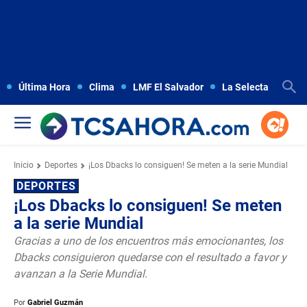
Última Hora
Clima
LMF El Salvador
La Selecta
Copa
Inicio
Deportes
¡Los Dbacks lo consiguen! Se meten a la serie Mundial
DEPORTES
¡Los Dbacks lo consiguen! Se meten
a la serie Mundial
Gracias a uno de los encuentros más emocionantes, los
Dbacks consiguieron quedarse con el resultado a favor y
avanzan a la Serie Mundial.
Por
Gabriel Guzmán