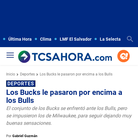
Última Hora
Clima
LMF El Salvador
La Selecta
Copa
Inicio
Deportes
Los Bucks le pasaron por encima a los Bulls
DEPORTES
Los Bucks le pasaron por encima a
los Bulls
El conjunto de los Bucks se enfrentó ante los Bulls, pero
se impusieron los de Milwaukee, para seguir dejando muy
buenas sensaciones.
Por
Gabriel Guzmán