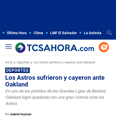
Última Hora
Clima
LMF El Salvador
La Selecta
Copa
Inicio
Deportes
Los Astros sufrieron y cayeron ante Oakland
DEPORTES
Los Astros sufrieron y cayeron ante
Oakland
En uno de los partidos de las Grandes Ligas de Beisbol,
Oakland logró quedarse con una gran victoria ante los
Astros.
Por
Gabriel Guzmán