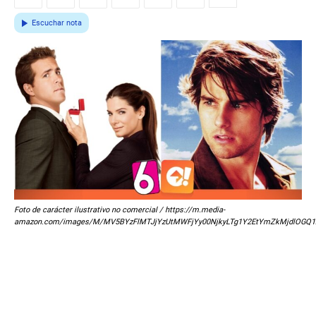
Escuchar nota
Foto de carácter ilustrativo no comercial / https://m.media-
amazon.com/images/M/MV5BYzFlMTJjYzUtMWFjYy00NjkyLTg1Y2EtYmZkMjdlOGQ1