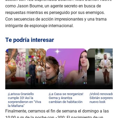
como Jason Bourne, un agente secreto en busca de
respuestas mientras es perseguido por sus enemigos.
Con secuencias de acción impresionantes y una trama
intrigante de espionaje internacional.
Te podría interesar
¡Larissa Graniello
¡La Casa se reorganiza!
¡Volvió renovado! M
cumple 33! Así la
Gema y Arantza
Sibrián sorprende 
sorprendieron en “Viva
cambian de habitación
nuevo look
la Mañana”
Finalmente, cerramos el fin de semana el domingo a las
10:00 p.m de la noche con «300: El nacimiento de un