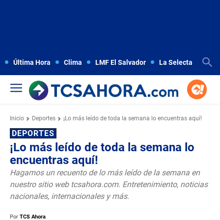
Última Hora
Clima
LMF El Salvador
La Selecta
Copa
Inicio
Deportes
¡Lo más leído de toda la semana lo encuentras aquí!
DEPORTES
¡Lo más leído de toda la semana lo
encuentras aquí!
Hagamos un recuento de lo más leído de la semana en
nuestro sitio web tcsahora.com. Entretenimiento, noticias
nacionales, internacionales y más.
Por
TCS Ahora