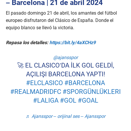
– Barcelona | 21 de abril 2024
El pasado domingo 21 de abril, los amantes del fútbol
europeo disfrutaron del Clásico de España. Donde el
equipo blanco se llevó la victoria.
Repasa los detalles:
https://bit.ly/4aXCHz9
@ajansspor
🚀 EL CLASICO’DA İLK GOL GELDİ,
AÇILIŞI BARCELONA YAPTI!
#ELCLASICO
#BARCELONA
#REALMADRIDFC
#SPORGÜNLÜKLERI
#LALIGA
#GOL
#GOAL
♬ Ajansspor – orijinal ses – Ajansspor