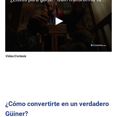
0
Video/Cortesía
s
e
c
o
n
d
s
o
f
3
0
¿Cómo convertirte en un verdadero
s
e
c
Güiner?
o