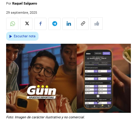
Por
Raquel Salguero
29 septiembre, 2025
Escuchar nota
Foto: Imagen de carácter ilustrativo y no comercial.