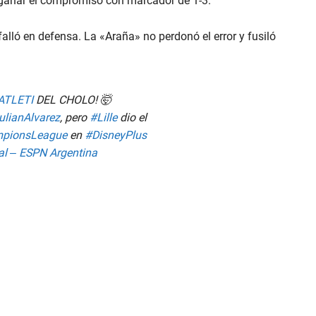
ganar el compromiso con marcador de 1-3.
lló en defensa. La «Araña» no perdonó el error y fusiló
ATLETI
DEL CHOLO! 🤯
ulianAlvarez
, pero
#Lille
dio el
pionsLeague
en
#DisneyPlus
al – ESPN Argentina