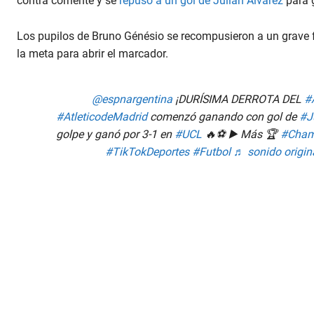
contra corriente y se
repuso a un gol de Julián Álvarez
para 
Los pupilos de Bruno Génésio se recompusieron a un grave fa
la meta para abrir el marcador.
@espnargentina
¡DURÍSIMA DERROTA DEL
#
#AtleticodeMadrid
comenzó ganando con gol de
#J
golpe y ganó por 3-1 en
#UCL
🔥⚽️ ▶️ Más 🏆
#Cham
#TikTokDeportes
#Futbol
♬ sonido origin