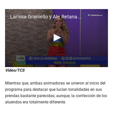
Larissa Graniello y Ale Retana coinciden en los colores de sus looks
0
Video/TCS
s
e
c
Mientras que, ambas animadoras se unieron al inicio del
o
n
programa para destacar que lucían tonalidades en sus
d
prendas bastante parecidas; aunque, la confección de los
s
o
atuendos era totalmente diferente.
f
1