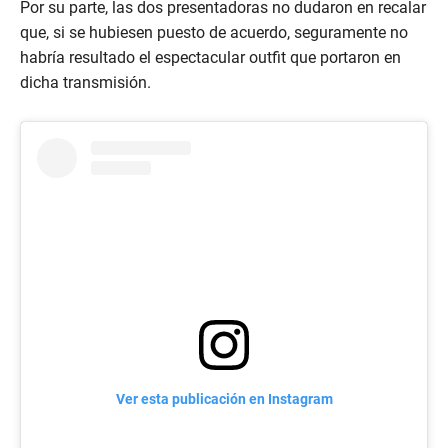
m
Por su parte, las dos presentadoras no dudaron en recalar
i
n
que, si se hubiesen puesto de acuerdo, seguramente no
u
habría resultado el espectacular outfit que portaron en
t
e
dicha transmisión.
,
1
0
s
e
c
o
n
d
s
Ver esta publicación en Instagram