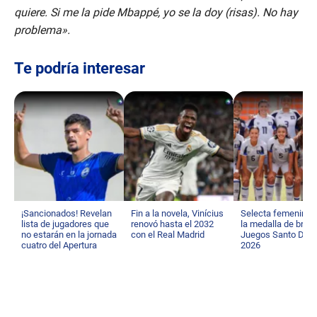
quiere. Si me la pide Mbappé, yo se la doy (risas). No hay
problema».
Te podría interesar
¡Sancionados! Revelan
Fin a la novela, Vinícius
Selecta femenina 
lista de jugadores que
renovó hasta el 2032
la medalla de bron
no estarán en la jornada
con el Real Madrid
Juegos Santo Dom
cuatro del Apertura
2026
2026