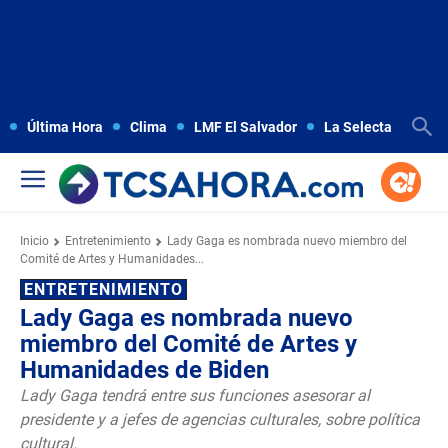
Última Hora
Clima
LMF El Salvador
La Selecta
Copa
Inicio
Entretenimiento
Lady Gaga es nombrada nuevo miembro del
Comité de Artes y Humanidades...
ENTRETENIMIENTO
Lady Gaga es nombrada nuevo
miembro del Comité de Artes y
Humanidades de Biden
Lady Gaga tendrá entre sus funciones asesorar al
presidente y a jefes de agencias culturales, sobre política
cultural.