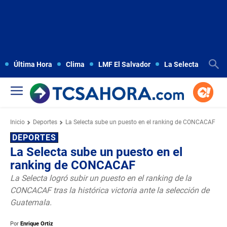
Última Hora
Clima
LMF El Salvador
La Selecta
Copa
Inicio
Deportes
La Selecta sube un puesto en el ranking de CONCACAF
DEPORTES
La Selecta sube un puesto en el
ranking de CONCACAF
La Selecta logró subir un puesto en el ranking de la
CONCACAF tras la histórica victoria ante la selección de
Guatemala.
Por
Enrique Ortiz