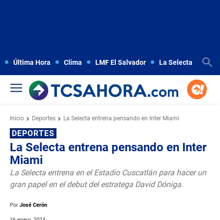
Última Hora
Clima
LMF El Salvador
La Selecta
Copa
Inicio
Deportes
La Selecta entrena pensando en Inter Miami
DEPORTES
La Selecta entrena pensando en Inter
Miami
La Selecta entrena en el Estadio Cuscatlán para hacer un
gran papel en el debut del estratega David Dóniga.
Por
José Cerón
16 enero, 2024