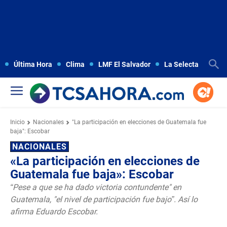
Última Hora
Clima
LMF El Salvador
La Selecta
Copa
Inicio
Nacionales
"La participación en elecciones de Guatemala fue
baja": Escobar
NACIONALES
«La participación en elecciones de
Guatemala fue baja»: Escobar
“Pese a que se ha dado victoria contundente" en
Guatemala, "el nivel de participación fue bajo”. Así lo
afirma Eduardo Escobar.