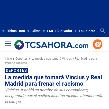
Última Hora
Clima
LMF El Salvador
La Selecta
Copa
Inicio
Deportes
La medida que tomará Vincius y Real Madrid para
frenar el racismo
DEPORTES
La medida que tomará Vincius y Real
Madrid para frenar el racismo
Vinicius Jr habló en nombre de sus compañeros,
asegurando que si reciben insultos racistas abandonarán
el campo.