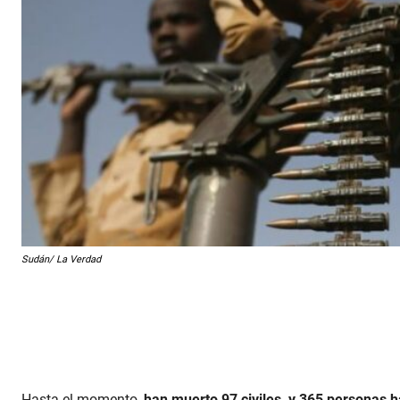
Sudán/ La Verdad
Hasta el momento,
han muerto 97 civiles, y 365 personas h