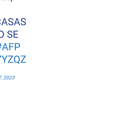
CASAS
O SE
#AFP
7YZQZ
7, 2023