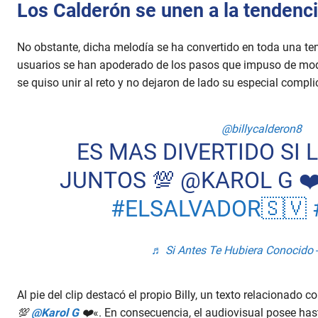
Los Calderón se unen a la tendenc
No obstante, dicha melodía se ha convertido en toda una te
usuarios se han apoderado de los pasos que impuso de mod
se quiso unir al reto y no dejaron de lado su especial complic
@billycalderon8
ES MAS DIVERTIDO SI
JUNTOS 💯 @KAROL G ❤
#ELSALVADOR🇸🇻
♬ Si Antes Te Hubiera Conocido
Al pie del clip destacó el propio Billy, un texto relacionado co
💯
@Karol G
❤️
«. En consecuencia, el audiovisual posee ha