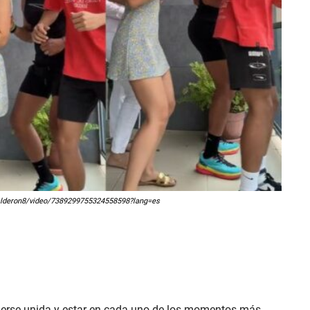
ycalderon8/video/7389299755324558598?lang=es
nerse unida y estar en cada uno de los momentos más