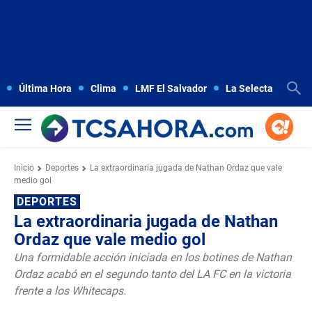
Última Hora
Clima
LMF El Salvador
La Selecta
Copa
Inicio
Deportes
La extraordinaria jugada de Nathan Ordaz que vale
medio gol
DEPORTES
La extraordinaria jugada de Nathan
Ordaz que vale medio gol
Una formidable acción iniciada en los botines de Nathan
Ordaz acabó en el segundo tanto del LA FC en la victoria
frente a los Whitecaps.