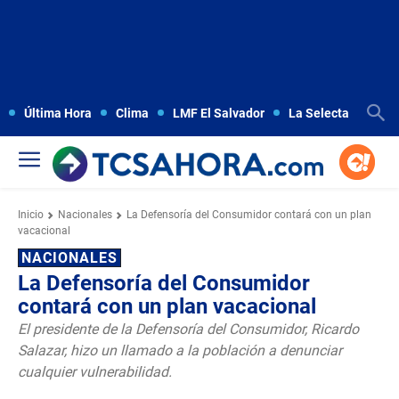
Última Hora
Clima
LMF El Salvador
La Selecta
Copa
Inicio
Nacionales
La Defensoría del Consumidor contará con un plan
vacacional
NACIONALES
La Defensoría del Consumidor
contará con un plan vacacional
El presidente de la Defensoría del Consumidor, Ricardo
Salazar, hizo un llamado a la población a denunciar
cualquier vulnerabilidad.