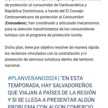
m
de protección al consumidor de Centroamérica y
i
República Dominicana, a través del El Consejo
n
u
Centroamericano de protección al Consumidor
t
e
(
Concadeco
), han coordinado y articulado mecanismos
s
para la atención transfronteriza de los consumidores
,
4
turistas con el programa de protección turista.
2
s
e
Dicho plan, tiene por objetivo resolver de manera rápida
c
los reclamos vinculados con la contratación y/o
o
n
prestación de servicios turísticos dentro del territorio
d
s
nacional.
#PLANVERANO2024
| "EN ESTA
TEMPORADA, HAY SALVADOREÑOS
QUE VIAJAN A PAÍSES DE LA REGIÓN
Y SI SE LLEGA A PRESENTAR ALGÚN
PROBLEMA CON ALGÚN COMERCIO,