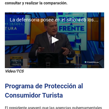
consultar y realizar la comparación.
La defensoría posee en el sitio web los precios de ciertos lugares de esparcimiento
0
Video/TCS
s
e
c
Programa de Protección al
o
n
d
Consumidor Turista
s
o
f
El presidente aseveró que las agencias gubernamentales
4