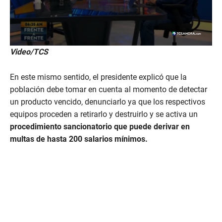
0
Video/TCS
s
e
c
En este mismo sentido, el presidente explicó que la
o
n
población debe tomar en cuenta al momento de detectar
d
un producto vencido, denunciarlo ya que los respectivos
s
o
equipos proceden a retirarlo y destruirlo y se activa un
f
procedimiento sancionatorio que puede derivar en
2
m
multas de hasta 200 salarios mínimos.
i
n
u
t
e
s
,
2
3
s