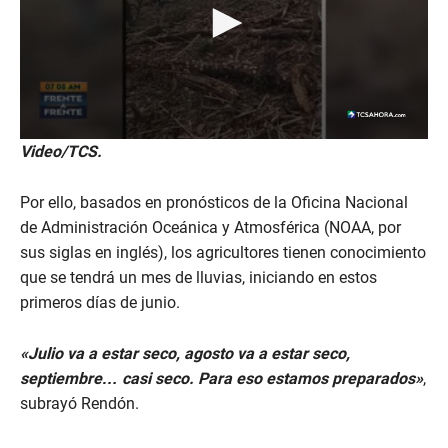
0
Video/TCS.
s
e
c
Por ello, basados en pronósticos de la Oficina Nacional
o
n
de Administración Oceánica y Atmosférica (NOAA, por
d
sus siglas en inglés), los agricultores tienen conocimiento
s
o
que se tendrá un mes de lluvias, iniciando en estos
f
primeros días de junio.
2
m
i
n
«Julio va a estar seco, agosto va a estar seco,
u
septiembre… casi seco. Para eso estamos preparados»
,
t
e
subrayó Rendón.
s
,