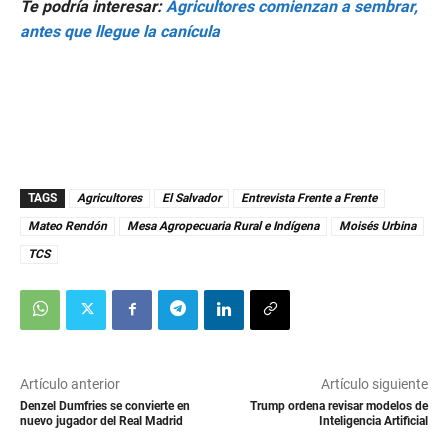
1
Te podría interesar:
Agricultores comienzan a sembrar,
5
antes que llegue la canícula
s
e
c
o
n
d
s
TAGS
Agricultores
El Salvador
Entrevista Frente a Frente
Mateo Rendón
Mesa Agropecuaria Rural e Indígena
Moisés Urbina
TCS
Artículo anterior
Artículo siguiente
Denzel Dumfries se convierte en
Trump ordena revisar modelos de
nuevo jugador del Real Madrid
Inteligencia Artificial