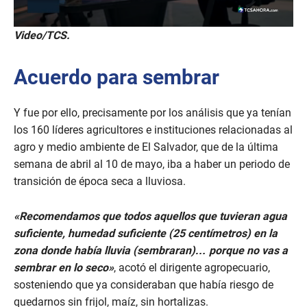
0
Video/TCS.
s
e
c
Acuerdo para sembrar
o
n
d
s
Y fue por ello, precisamente por los análisis que ya tenían
o
f
los 160 líderes agricultores e instituciones relacionadas al
4
agro y medio ambiente de El Salvador, que de la última
m
i
semana de abril al 10 de mayo, iba a haber un periodo de
n
transición de época seca a lluviosa.
u
t
e
«Recomendamos que todos aquellos que tuvieran agua
s
,
suficiente, humedad suficiente (25 centímetros) en la
2
6
zona donde había lluvia (sembraran)… porque no vas a
s
sembrar en lo seco»
, acotó el dirigente agropecuario,
e
c
sosteniendo que ya consideraban que había riesgo de
o
quedarnos sin frijol, maíz, sin hortalizas.
n