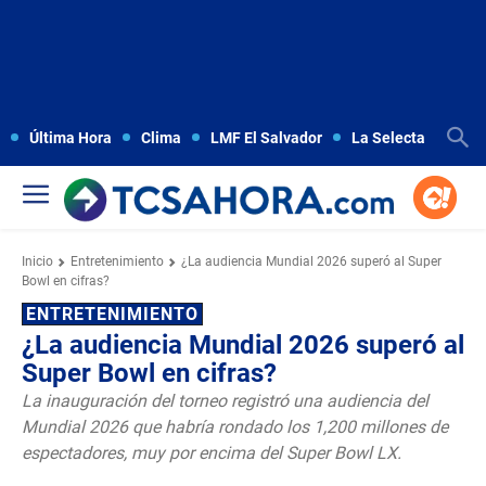
Última Hora
Clima
LMF El Salvador
La Selecta
Copa
Inicio
Entretenimiento
¿La audiencia Mundial 2026 superó al Super
Bowl en cifras?
ENTRETENIMIENTO
¿La audiencia Mundial 2026 superó al
Super Bowl en cifras?
La inauguración del torneo registró una audiencia del
Mundial 2026 que habría rondado los 1,200 millones de
espectadores, muy por encima del Super Bowl LX.