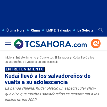
Última Hora
Clima
LMF El Salvador
La Selecta
Copa
Inicio
Entretenimiento
Conciertos El Salvador
Kudai llevó a los
salvadoreños de vuelta a su adolescencia
ENTRETENIMIENTO
Kudai llevó a los salvadoreños de
vuelta a su adolescencia
La banda chilena, Kudai ofreció un espectacular show
que hizo que muchos salvadoreños se remontaran a los
inicios de los 2000.