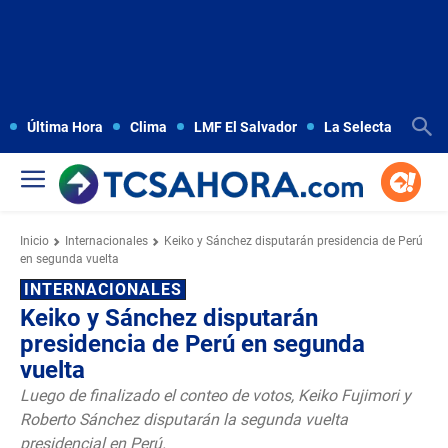
Última Hora
Clima
LMF El Salvador
La Selecta
Copa
Inicio
Internacionales
Keiko y Sánchez disputarán presidencia de Perú
en segunda vuelta
INTERNACIONALES
Keiko y Sánchez disputarán
presidencia de Perú en segunda
vuelta
Luego de finalizado el conteo de votos, Keiko Fujimori y
Roberto Sánchez disputarán la segunda vuelta
presidencial en Perú.